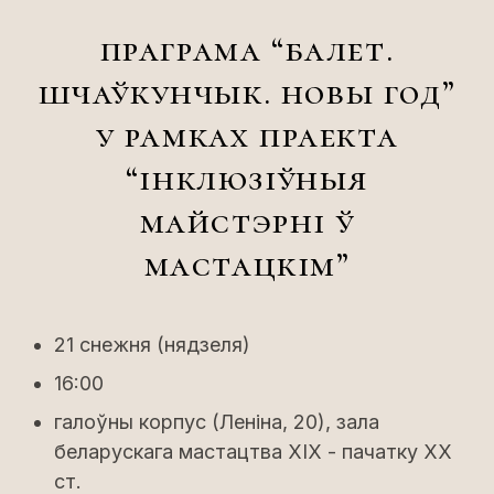
праграма “балет.
шчаўкунчык. новы год”
у рамках праекта
“інклюзіўныя
майстэрні ў
мастацкім”
21 снежня (нядзеля)
16:00
галоўны корпус (Леніна, 20), зала
беларускага мастацтва XIX - пачатку XX
ст.