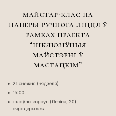
майстар-клас па
паперы ручнога ліцця ў
рамках праекта
“інклюзіўныя
майстэрні ў
мастацкім”
21 снежня (нядзеля)
15:00
галоўны корпус (Леніна, 20),
сяродкрыжжа