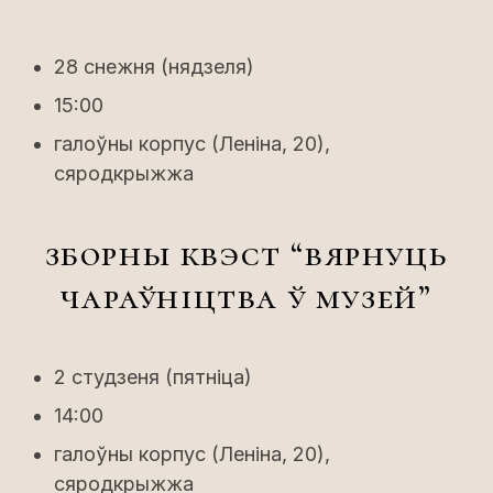
28 снежня (нядзеля)
15:00
галоўны корпус (Леніна, 20),
сяродкрыжжа
зборны квэст “вярнуць
чараўніцтва ў музей”
2 студзеня (пятніца)
14:00
галоўны корпус (Леніна, 20),
сяродкрыжжа