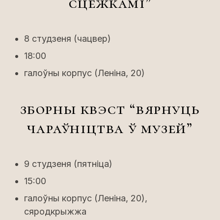
сцежкамі”
8 студзеня (чацвер)
18:00
галоўны корпус (Леніна, 20)
зборны квэст “вярнуць
чараўніцтва ў музей”
9 студзеня (пятніца)
15:00
галоўны корпус (Леніна, 20),
сяродкрыжжа