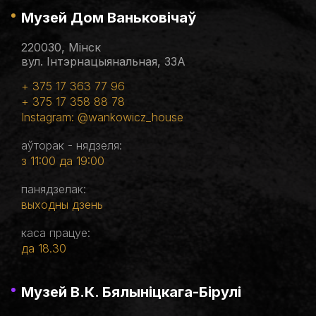
Музей Дом Ваньковічаў
220030, Мінск
вул. Інтэрнацыянальная, 33А
+ 375 17 363 77 96
+ 375 17 358 88 78
Instagram: @wankowicz_house
аўторак - нядзеля:
з 11:00 да 19:00
панядзелак:
выходны дзень
каса працуе:
да 18.30
Музей В.К. Бялыніцкага-Бірулі