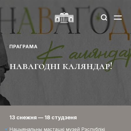
ПРАГРАМА
навагодні каляндар!
13 снежня — 18 студзеня
Нацыянальны мастацкі музей Рэспублікі