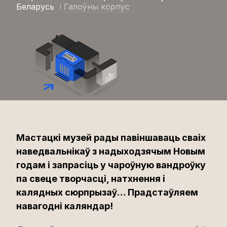
Беларусь
Галоўны корпус
Мастацкі музей рады павіншаваць сваіх
наведвальнікаў з надыходзячым Новым
годам і запрасіць у чароўную вандроўку
па свеце творчасці, натхнення і
калядных сюрпрызаў… Прадстаўляем
навагодні каляндар!