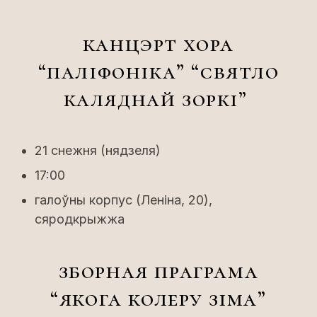
канцэрт хора
“паліфоніка” “святло
каляднай зоркi”
21 снежня (нядзеля)
17:00
галоўны корпус (Леніна, 20),
сяродкрыжжа
зборная праграма
“якога колеру зіма”