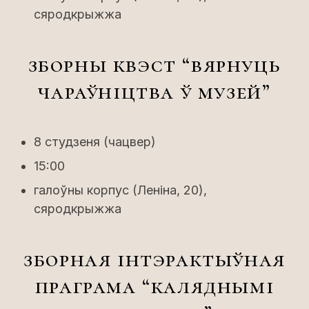
сяродкрыжжа
зборны квэст “вярнуць
чараўніцтва ў музей”
8 студзеня (чацвер)
15:00
галоўны корпус (Леніна, 20),
сяродкрыжжа
зборная інтэрактыўная
праграма “каляднымі