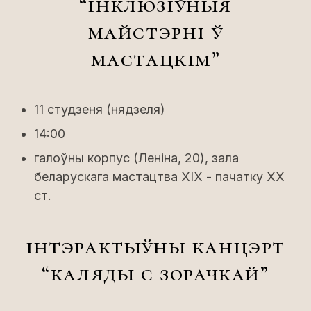
“інклюзіўныя
майстэрні ў
мастацкім”
11 студзеня (нядзеля)
14:00
галоўны корпус (Леніна, 20), зала
беларускага мастацтва XIX - пачатку XX
ст.
інтэрактыўны канцэрт
“каляды с зорачкай”