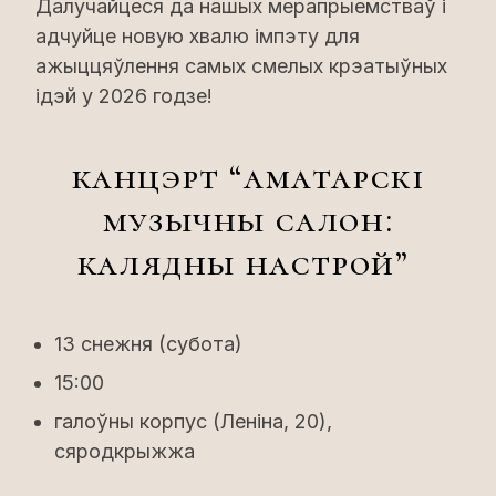
Далучайцеся да нашых мерапрыемстваў і
адчуйце новую хвалю імпэту для
ажыццяўлення самых смелых крэатыўных
ідэй у 2026 годзе!
канцэрт “аматарскі
музычны салон:
калядны настрой”
13 снежня (субота)
15:00
галоўны корпус (Леніна, 20),
сяродкрыжжа