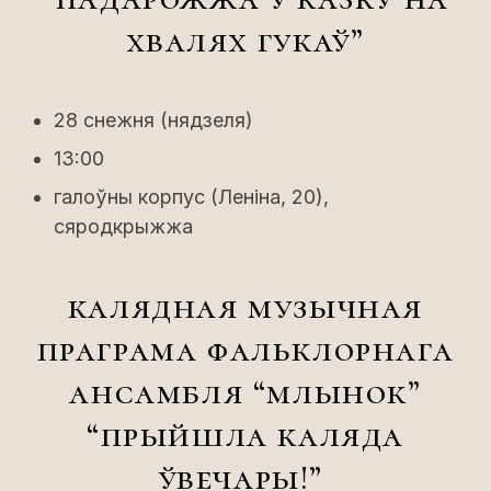
хвалях гукаў”
28 снежня (нядзеля)
13:00
галоўны корпус (Леніна, 20),
сяродкрыжжа
калядная музычная
праграма фальклорнага
ансамбля “млынок”
“прыйшла каляда
ўвечары!”