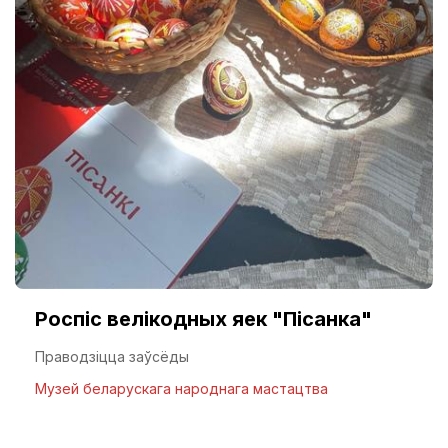
Роспіс велікодных яек "Пісанка"
Праводзіцца заўсёды
Музей беларускага народнага мастацтва