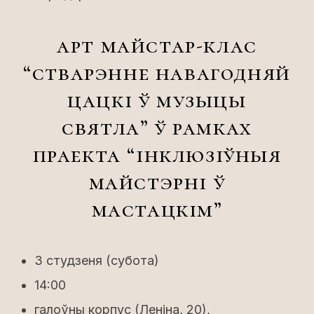
арт майстар-клас
“стварэнне навагодняй
цацкі ў музыцы
святла” ў рамках
праекта “інклюзіўныя
майстэрні ў
мастацкім”
3 студзеня (субота)
14:00
галоўны корпус (Леніна, 20),