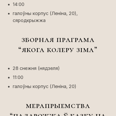
14:00
галоўны корпус (Леніна, 20),
сяродкрыжжа
зборная праграма
“якога колеру зіма”
28 снежня (нядзеля)
11:00
галоўны корпус (Леніна, 20)
мерапрыемства
“падарожжа ў казку на