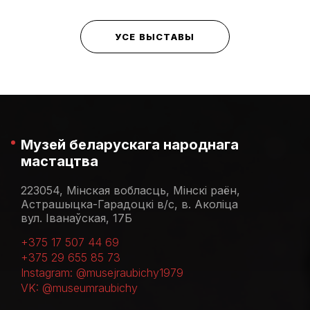
УСЕ ВЫСТАВЫ
Музей беларускага народнага
мастацтва
223054, Мінская вобласць, Мінскі раён,
Астрашыцка-Гарадоцкі в/с, в. Аколіца
вул. Іванаўская, 17Б
+375 17 507 44 69
+375 29 655 85 73
Instagram: @musejraubichy1979
VK: @museumraubichy