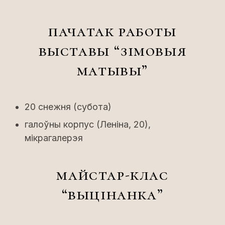
пачатак работы
выставы “зімовыя
матывы”
20 снежня (субота)
галоўны корпус (Леніна, 20),
мікрагалерэя
майстар-клас
“выцінанка”