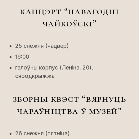
канцэрт “навагодні
чайкоўскі”
25 снежня (чацвер)
16:00
галоўны корпус (Леніна, 20),
сяродкрыжжа
зборны квэст “вярнуць
чараўніцтва ў музей”
26 снежня (пятніца)