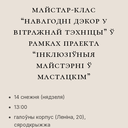
майстар-клас
“навагодні дэкор у
вітражнай тэхніцы” ў
рамках праекта
“інклюзіўныя
майстэрні ў
мастацкім”
14 снежня (нядзеля)
13:00
галоўны корпус (Леніна, 20),
сяродкрыжжа