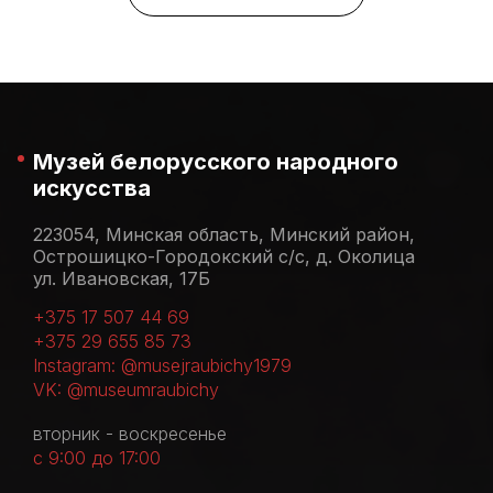
Музей белорусского народного
искусства
223054, Минская область, Минский район,
Острошицко-Городокский с/с, д. Околица
ул. Ивановская, 17Б
+375 17 507 44 69
+375 29 655 85 73
Instagram: @musejraubichy1979
VK: @museumraubichy
вторник - воскресенье
с 9:00 до 17:00